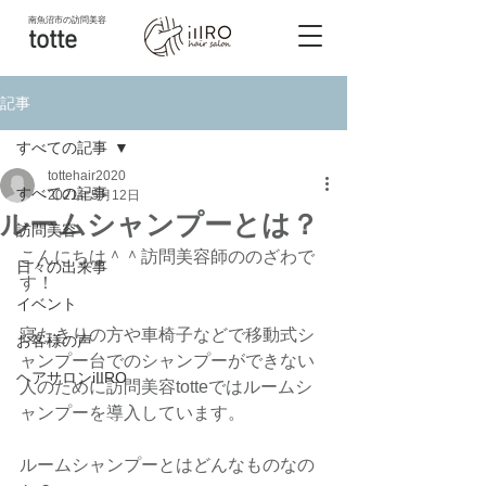
南魚沼市
の訪問美容
totte
記事
すべての記事
tottehair2020
すべての記事
2021年5月12日
ルームシャンプーとは？
訪問美容
こんにちは＾＾訪問美容師ののざわで
日々の出来事
す！
イベント
寝たきりの方や車椅子などで移動式シ
お客様の声
ャンプー台でのシャンプーができない
ヘアサロンiIIRO
人のために訪問美容totteではルームシ
ャンプーを導入しています。
ルームシャンプーとはどんなものなの