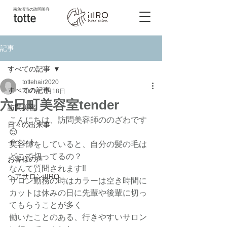
南魚沼市
の訪問美容
totte
記事
すべての記事
tottehair2020
すべての記事
2021年1月18日
六日町美容室tender
訪問美容
こんにちは、訪問美容師ののざわです
日々の出来事
😌
イベント
美容師をしていると、自分の髪の毛は
どこで切ってるの？
お客様の声
なんて質問されます‼️
ヘアサロンiIIRO
サロン勤務の時はカラーは空き時間に
カットは休みの日に先輩や後輩に切っ
てもらうことが多く
働いたことのある、行きやすいサロン