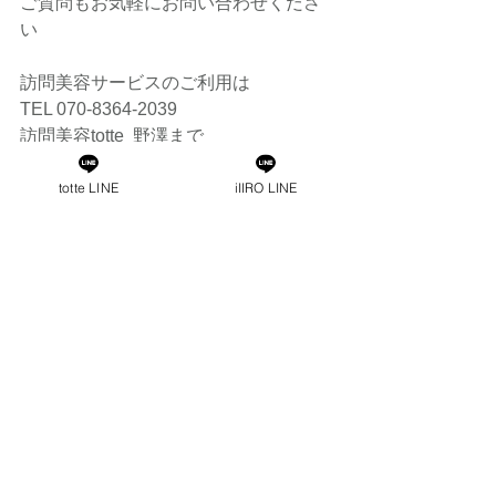
ご質問もお気軽にお問い合わせくださ
い
訪問美容サービスのご利用は
TEL 070-8364-2039
訪問美容totte  野澤まで
出張カット
カットカラー
ママ美容師
施設カット
totte LINE
iIIRO LINE
ヘッドスパ
カット
子供カット
外出困難
訪問カット
マッサージ
訪問美容師
美容師
産後ママ
ハンドケア
寝たままカット
眉カット
寝たまま
寝たままシャンプー
すべて表示
最新記事