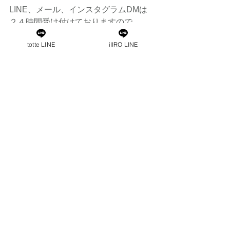
LINE、メール、インスタグラムDMは
２４時間受け付けておりますので
ご質問もお気軽にお問い合わせくださ
totte LINE
iIIRO LINE
い
訪問美容サービスのご利用は
TEL 070-8364-2039
訪問美容totte  野澤まで
出張カット
カットカラー
ママ美容師
自宅カット
施設カット
ヘッドスパ
カット
子供カット
外出困難
介護
訪問カット
マッサージ
訪問美容師
美容師
産後ママ
寝たままカット
寝たまま
寝たままシャンプー
訪問美容
すべて表示
最新記事