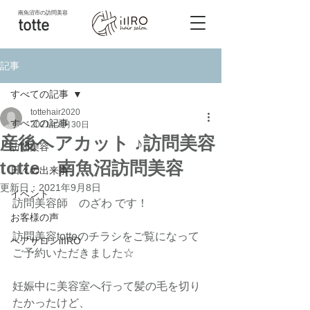
南魚沼市
の訪問美容
totte
記事
すべての記事
tottehair2020
すべての記事
2021年8月30日
産後ヘアカット ♪訪問美容
訪問美容
totte 南魚沼訪問美容
日々の出来事
更新日：
2021年9月8日
イベント
訪問美容師　のざわ です！
お客様の声
訪問美容totteのチラシをご覧になって
ヘアサロンiIIRO
ご予約いただきました☆
妊娠中に美容室へ行って髪の毛を切り
たかったけど、