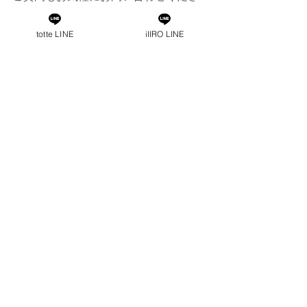
い
totte LINE
iIIRO LINE
訪問美容サービスのご利用は
TEL 070-8364-2039
訪問美容totte  野澤まで
出張カット
カットカラー
ママ美容師
自宅カット
施設カット
ヘッドスパ
カット
子供カット
外出困難
介護
訪問カット
マッサージ
訪問美容師
美容師
産後ママ
ハンドケア
寝たままカット
眉カット
寝たまま
寝たままシャンプー
南魚沼
南魚沼訪問美容
訪問美容
訪問美容室
訪問美容
すべて表示
最新記事