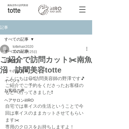
南魚沼市
の訪問美容
totte
記事
すべての記事
tottehair2020
すべての記事
2021年1月25日
ご紹介で訪問カット✂️南魚
訪問美容
沼 訪問美容totte
日々の出来事
こんにちは😃❗訪問美容師の野澤です🎵
イベント
ご紹介でご予約をくださったお客様の
お客様の声
もとへ行ってきました❗
ヘアサロンiIIRO
自宅では車イスの生活ということで今
回は車イスのままカットさせてもらい
ます✂️
専用のクロスをお持ちしますよ！