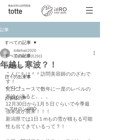
南魚沼市
の訪問美容
totte
記事
すべての記事
tottehair2020
すべての記事
2020年12月29日
年越し寒波？！
訪問美容
こんにちは＾＾訪問美容師ののざわで
日々の出来事
す！
イベント
先日ニュースで数年に一度のレベルの
寒波が来ると。。。
お客様の声
12月30日から1月５日ぐらいで今季最
ヘアサロンiIIRO
強寒波が襲来！！！
新潟県では1日１mもの雪が積もる可能
性も出てきているって？！