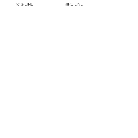
totte LINE
iIIRO LINE
コメント
お知らせ📢
コメントを追加…
用意するのは作