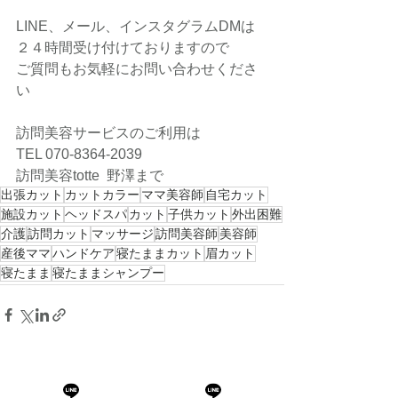
LINE、メール、インスタグラムDMは
２４時間受け付けておりますので
ご質問もお気軽にお問い合わせくださ
い
訪問美容サービスのご利用は
TEL 070-8364-2039
訪問美容totte  野澤まで
出張カット
カットカラー
ママ美容師
自宅カット
施設カット
ヘッドスパ
カット
子供カット
外出困難
介護
訪問カット
マッサージ
訪問美容師
美容師
産後ママ
ハンドケア
寝たままカット
眉カット
寝たまま
寝たままシャンプー
すべて表示
最新記事