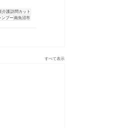
難
介護
訪問カット
ャンプー
南魚沼市
すべて表示