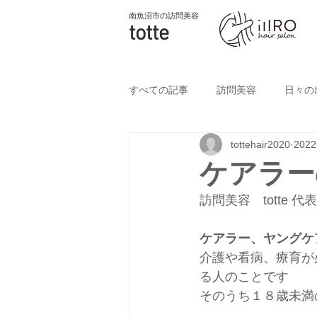
南魚沼市
の訪問美容
totte
すべての記事
訪問美容
日々の
tottehair2020
202
ケアラー
訪問美容　totte 
ケアラー、ヤングケ
介護や看病、療育が
る人のことです
そのうち１８歳未満