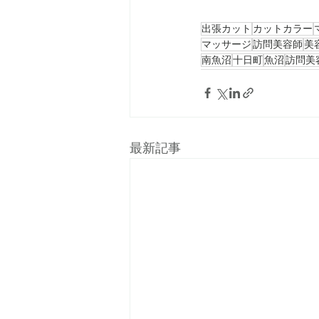
出張カット
カットカラー
マッサージ
訪問美容師
美
南魚沼
十日町
魚沼
訪問美
最新記事