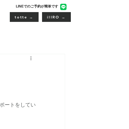
LINEでのご予約が簡単です
totte →
iIIRO →
ポートをしてい