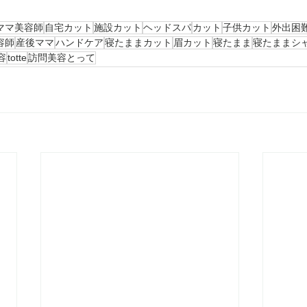
ママ美容師
自宅カット
施設カット
ヘッドスパ
カット
子供カット
外出困
容師
産後ママ
ハンドケア
寝たままカット
眉カット
寝たまま
寝たままシ
容
totte
訪問美容とって