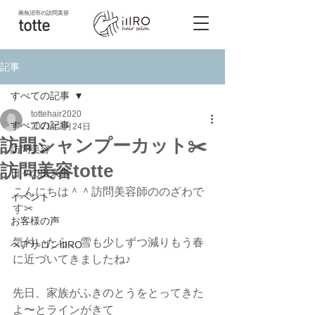
南魚沼市
の訪問美容
totte
記事
すべての記事
tottehair2020
すべての記事
2021年3月24日
訪問シャンプーカット✂️
訪問美容
訪問美容totte
日々の出来事
こんにちは＾＾訪問美容師ののざわで
イベント
す✂︎
お客様の声
気付いたら、雪も少しずつ減りもう春
ヘアサロンiIIRO
に近づいてきましたね♪
先日、家族がふきのとうをとってきた
よ〜とラインがきて