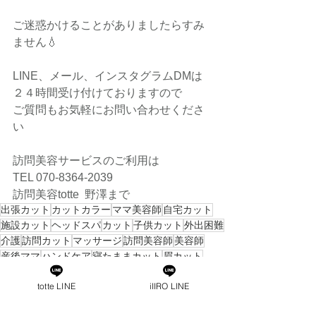
ご迷惑かけることがありましたらすみ
ません💧
LINE、メール、インスタグラムDMは
２４時間受け付けておりますので
ご質問もお気軽にお問い合わせくださ
い
訪問美容サービスのご利用は
TEL 070-8364-2039
訪問美容totte  野澤まで
出張カット
カットカラー
ママ美容師
自宅カット
施設カット
ヘッドスパ
カット
子供カット
外出困難
介護
訪問カット
マッサージ
訪問美容師
美容師
産後ママ
ハンドケア
寝たままカット
眉カット
寝たまま
寝たままシャンプー
totte LINE
iIIRO LINE
訪問美容