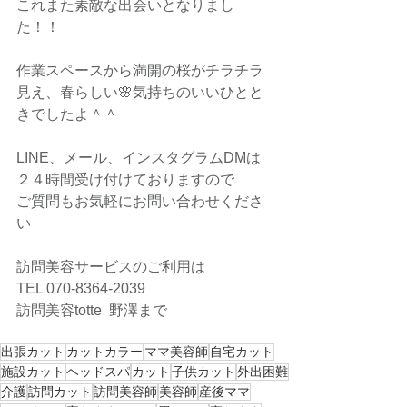
これまた素敵な出会いとなりまし
た！！
作業スペースから満開の桜がチラチラ
見え、春らしい🌸気持ちのいいひとと
きでしたよ＾＾
LINE、メール、インスタグラムDMは
２４時間受け付けておりますので
ご質問もお気軽にお問い合わせくださ
い
訪問美容サービスのご利用は
TEL 070-8364-2039
訪問美容totte  野澤まで
出張カット
カットカラー
ママ美容師
自宅カット
施設カット
ヘッドスパ
カット
子供カット
外出困難
介護
訪問カット
訪問美容師
美容師
産後ママ