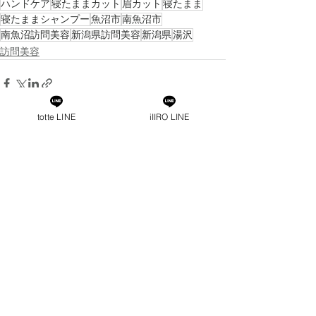
ハンドケア
寝たままカット
眉カット
寝たまま
寝たままシャンプー
魚沼市
南魚沼市
南魚沼訪問美容
新潟県訪問美容
新潟県
湯沢
訪問美容
totte LINE
iIIRO LINE
すべて表示
最新記事