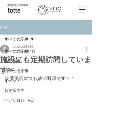
南魚沼市
の訪問美容
totte
記事
すべての記事
tottehair2020
すべての記事
2022年5月2日
施設にも定期訪問していま
訪問美容
す✂︎
日々の出来事
訪問美容totte 代表の野澤です＾＾
イベント
お客様の声
ヘアサロンiIIRO