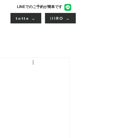
LINEでのご予約が簡単です
totte →
iIIRO →