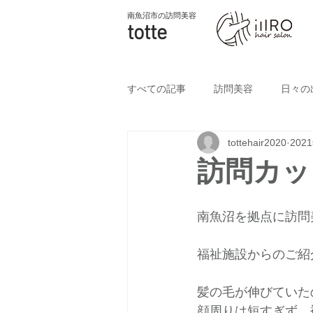
南魚沼市
の訪問美容
totte
すべての記事
訪問美容
日々の
tottehair2020
202
訪問カッ
南魚沼を拠点に訪問
福祉施設からのご紹
髪の毛が伸びていた
顔周りは短すぎず、