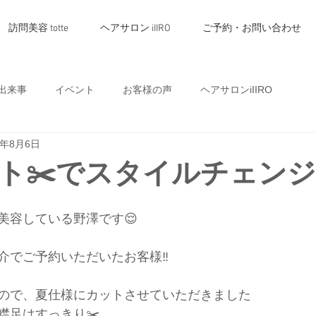
訪問美容 totte
ヘアサロン iIIRO
ご予約・お問い合わせ
出来事
イベント
お客様の声
ヘアサロンiIIRO
1年8月6日
ト✂️でスタイルチェンジ
美容している野澤です😌
介でご予約いただいたお客様‼️
ので、夏仕様にカットさせていただきました
襟足はすっきり✂️