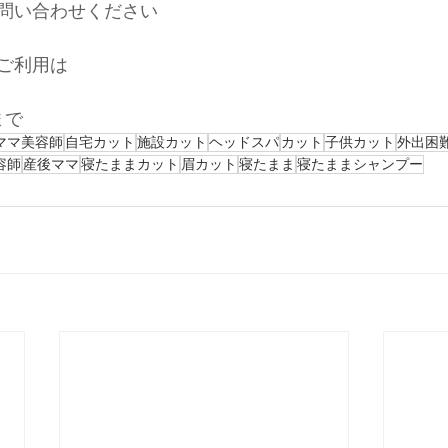
問い合わせください
ご利用は
まで
ママ美容師
自宅カット
施設カット
ヘッドスパ
カット
子供カット
外出困
容師
産後ママ
寝たままカット
眉カット
寝たまま
寝たままシャンプー