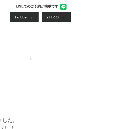
LINEでのご予約が簡単です
totte →
iIIRO →
ました。
ズに！