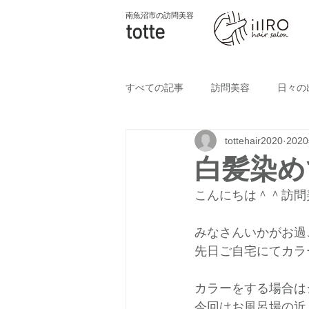
南魚沼市
の訪問美容
totte
すべての記事
訪問美容
日々の
tottehair2020
202
白髪染め
こんにちは＾＾訪問
みなさんいかがお過
先日ご自宅にてカラ
カラーをする場合は
今回はお風呂場の近