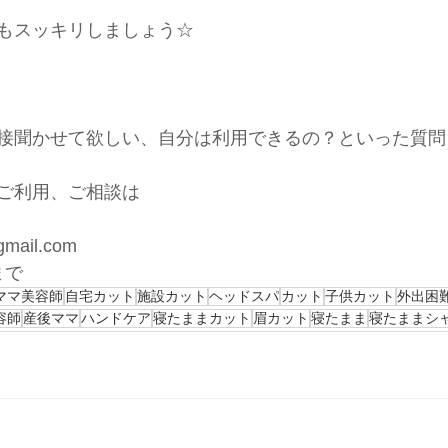
もスッキリしましょう☆
接聞かせて欲しい、自分は利用できるの？といった質問
ご利用、ご相談は
gmail.com
まで
ママ美容師
自宅カット
施設カット
ヘッドスパ
カット
子供カット
外出困
容師
産後ママ
ハンドケア
寝たままカット
眉カット
寝たまま
寝たままシ