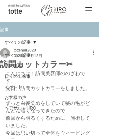
南魚沼市
の訪問美容
totte
記事
すべての記事
tottehair2020
すべての記事
2020年12月13日
訪問カットカラー✂︎
訪問美容
こんにちは！訪問美容師ののざわで
日々の出来事
す。
イベント
先日、訪問カットカラーをしました。
お客様の声
ずっと白髪染めをしていて髪の毛がど
ヘアサロンiIIRO
んどん暗くなってきたので
前回から明るくするために、施術して
いました。
今回は思い切って全体をウィービング