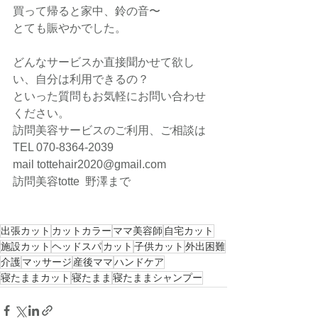
買って帰ると家中、鈴の音〜
とても賑やかでした。
どんなサービスか直接聞かせて欲し
い、自分は利用できるの？
といった質問もお気軽にお問い合わせ
ください。
訪問美容サービスのご利用、ご相談は
TEL 070-8364-2039
mail tottehair2020@gmail.com
訪問美容totte  野澤まで
出張カット
カットカラー
ママ美容師
自宅カット
施設カット
ヘッドスパ
カット
子供カット
外出困難
介護
マッサージ
産後ママ
ハンドケア
寝たままカット
寝たまま
寝たままシャンプー