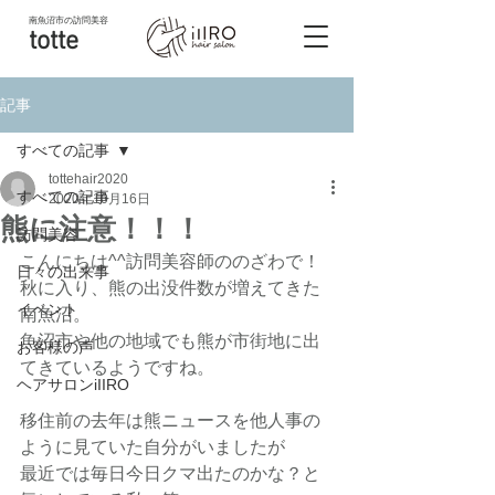
南魚沼市
の訪問美容
totte
記事
すべての記事
tottehair2020
すべての記事
2020年10月16日
熊に注意！！！
訪問美容
こんにちは^^訪問美容師ののざわで！
日々の出来事
秋に入り、熊の出没件数が増えてきた
イベント
南魚沼。
魚沼市や他の地域でも熊が市街地に出
お客様の声
てきているようですね。
ヘアサロンiIIRO
移住前の去年は熊ニュースを他人事の
ように見ていた自分がいましたが
最近では毎日今日クマ出たのかな？と