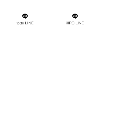
すべて表示
最新記事
totte LINE
iIIRO LINE
コメント
お知らせ📢