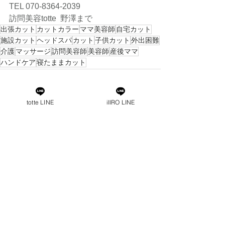
TEL 070-8364-2039
訪問美容totte  野澤まで
出張カット
カットカラー
ママ美容師
自宅カット
施設カット
ヘッドスパ
カット
子供カット
外出困難
介護
マッサージ
訪問美容師
美容師
産後ママ
ハンドケア
寝たままカット
totte LINE
iIIRO LINE
すべて表示
最新記事