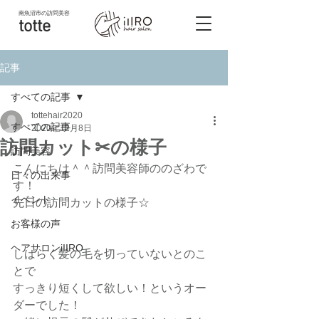
南魚沼市
の訪問美容
totte
記事
すべての記事
tottehair2020
すべての記事
2020年12月8日
訪問カット✂︎の様子
訪問美容
こんにちは＾＾訪問美容師ののざわで
日々の出来事
す！
イベント
先日の訪問カットの様子☆
お客様の声
ヘアサロンiIIRO
しばらく髪の毛を切っていないとのこ
とで
すっきり短くして欲しい！というオー
ダーでした！