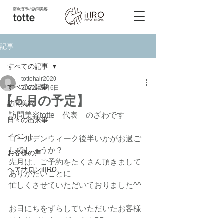
南魚沼市
の訪問美容
totte
記事
すべての記事
tottehair2020
すべての記事
2022年5月6日
【５月の予定】
訪問美容
訪問美容totte　代表　のざわです
日々の出来事
イベント
ゴールデンウィーク後半いかがお過ご
しでしょうか？
お客様の声
先月は、ご予約をたくさん頂きまして
ヘアサロンiIIRO
ありがたいことに
忙しくさせていただいておりました^^
お日にちをずらしていただいたお客様