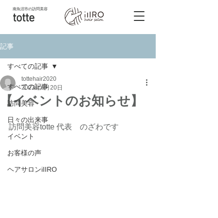
南魚沼市
の訪問美容
totte
記事
すべての記事
tottehair2020
すべての記事
2023年6月20日
【イベントのお知らせ】
訪問美容
日々の出来事
訪問美容totte 代表　のざわです
イベント
お客様の声
ヘアサロンiIIRO