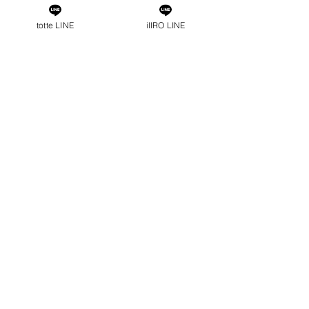
totte LINE
iIIRO LINE
すべて表示
最新記事